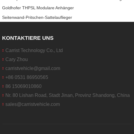
Goldhofer THPSL Modulare Anhänger
Seitenwand-Pritschen-Sattelauflieger
KONTAKTIERE UNS
Carrist Technology Co., Ltd
Cary Zhou
carristvehicle@gmail.com
+86 0531 86950565
86 15069010860
Nr. 80 Lishan Road, Stadt Jinan, Provinz Shandong, China
sales@carristvehicle.com