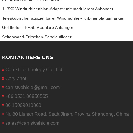
1. 3X6 Windturbinenblatt-Adapter mit modularem Anhänger
Teleskopischer ausziehbarer Windmühlen-Turbinenblattanhänger
Goldhofer THPSL Modulare Anhänger
Seitenwand-Pritschen-Sattelauflieger
KONTAKTIERE UNS
Carrist Technology Co., Ltd
Cary Zhou
carristvehicle@gmail.com
+86 0531 86950565
86 15069010860
Nr. 80 Lishan Road, Stadt Jinan, Provinz Shandong, China
sales@carristvehicle.com