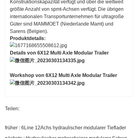
Konstruktionskapazität verfügt und über die weltweit
übergewichtigen Frachten, die auseinanderfallen.
größte Anzahl von spmt-Achsen verfügt. Die übrigen
Modulare hydraulische Sammelanhänger, die zu
einem Gewicht von 45 Haufen bis zu 2200 Tonnen
internationalen Transportunternehmen für ultragroße
verschiedener Sammlungen zusammengebaut
Güter sind MAMMOET (Niederlande Mamt) und
werden können.
Sarens (Belgien).
Produktdetails:
Details von 6X12 Multi Axle Modular Trailer
Workshop von 6X12 Multi Axle Modular Trailer
Teilen:
früher : 6Line 12Achs hydraulischer modularer Tieflader