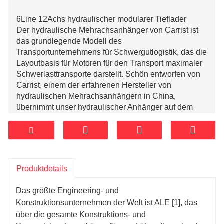
6Line 12Achs hydraulischer modularer Tieflader
Der hydraulische Mehrachsanhänger von Carrist ist
das grundlegende Modell des
Transportunternehmens für Schwergutlogistik, das die
Layoutbasis für Motoren für den Transport maximaler
Schwerlasttransporte darstellt. Schön entworfen von
Carrist, einem der erfahrenen Hersteller von
hydraulischen Mehrachsanhängern in China,
übernimmt unser hydraulischer Anhänger auf dem
Markt eine hydraulische Federung und eine
grundlegende Traktionsführung, hydraulisches
Heben, Drei-Faktor- oder 4-Punkt-Unterstützung,
Allradtraktion oder Zwangsantrieb Spurführung und
Allradbremsung. Lieferung mehrachsiger modularer
Produktdetails
Anhänger kann absolut mit Nicolas Mede Anhänger
verwandt sein.
Das größte Engineering- und
Konstruktionsunternehmen der Welt ist ALE [1], das
Hydraulische mehrachsige Carrist ctm Collection-
über die gesamte Konstruktions- und
Anhänger für den Transport von übergroßen und