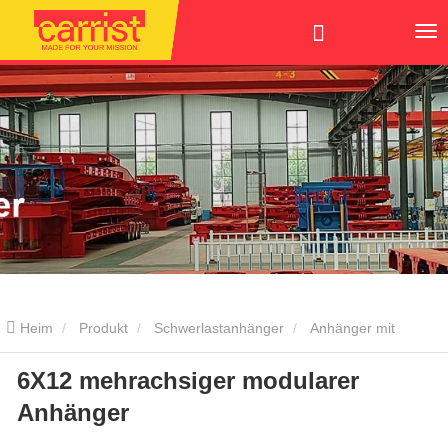
Heim
Produkt
Schwerlastanhänger
Anhänger mit
6X12 mehrachsiger modularer
hydraulischer Achse
6X12 mehrachsiger modularer Anhänger
Anhänger